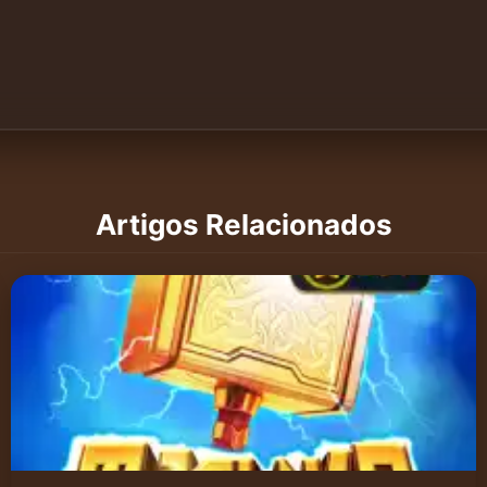
Artigos Relacionados