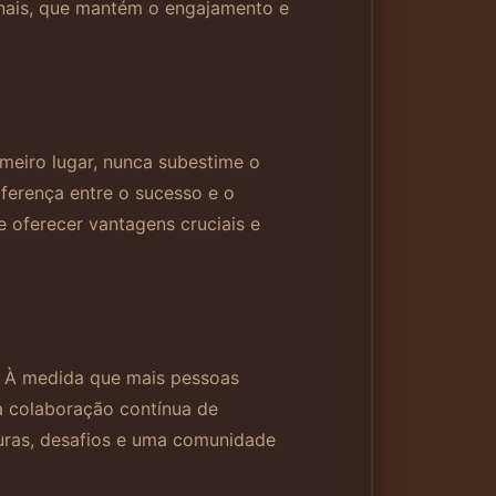
anais, que mantém o engajamento e
meiro lugar, nunca subestime o
ferença entre o sucesso e o
 oferecer vantagens cruciais e
. À medida que mais pessoas
 colaboração contínua de
uras, desafios e uma comunidade