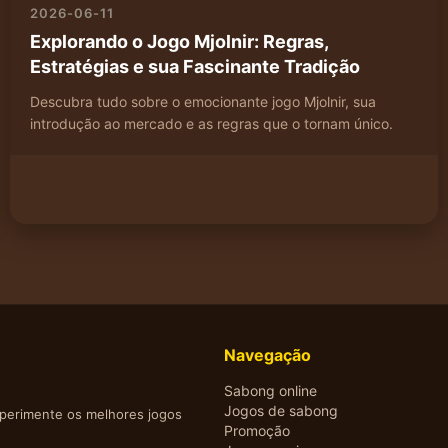
2026-06-11
Explorando o Jogo Mjolnir: Regras,
Estratégias e sua Fascinante Tradição
Descubra tudo sobre o emocionante jogo Mjolnir, sua
introdução ao mercado e as regras que o tornam único.
Navegação
Sabong online
Jogos de sabong
xperimente os melhores jogos
Promoção