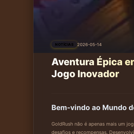
2026-05-14
NOTÍCIAS
Aventura Épica 
Jogo Inovador
Bem-vindo ao Mundo d
GoldRush não é apenas mais um jogo
desafios e recompensas. Desenvolvi