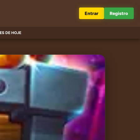
Entrar
Registro
S DE HOJE