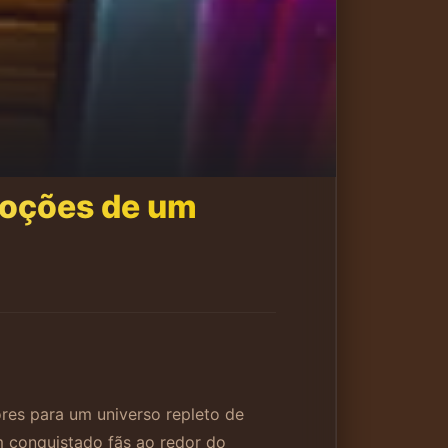
moções de um
res para um universo repleto de
m conquistado fãs ao redor do