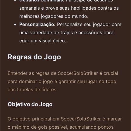
semanais e prove suas habilidades contra os
melhores jogadores do mundo.
Personalização:
Personalize seu jogador com
uma variedade de trajes e acessórios para
criar um visual único.
Regras do Jogo
Entender as regras de SoccerSoloStriker é crucial
para dominar o jogo e garantir seu lugar no topo
das tabelas de líderes.
Objetivo do Jogo
O objetivo principal em SoccerSoloStriker é marcar
o máximo de gols possível, acumulando pontos