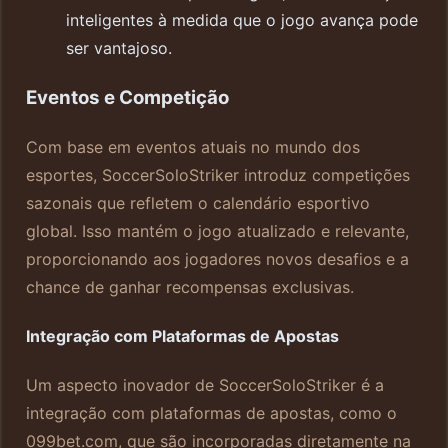
inteligentes à medida que o jogo avança pode
ser vantajoso.
Eventos e Competição
Com base em eventos atuais no mundo dos
esportes, SoccerSoloStriker introduz competições
sazonais que refletem o calendário esportivo
global. Isso mantém o jogo atualizado e relevante,
proporcionando aos jogadores novos desafios e a
chance de ganhar recompensas exclusivas.
Integração com Plataformas de Apostas
Um aspecto inovador de SoccerSoloStriker é a
integração com plataformas de apostas, como o
099bet.com, que são incorporadas diretamente na