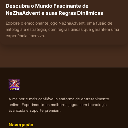
Descubra o Mundo Fascinante de
NeZhaAdvent e suas Regras Dinâmicas
Explore o emocionante jogo NeZhaAdvent, uma fusão de
mitologia e estratégia, com regras únicas que garantem uma
experiência imersiva.
A melhor e mais confiável plataforma de entretenimento
online. Experimente os melhores jogos com tecnologia
avançada e suporte premium.
Navegação