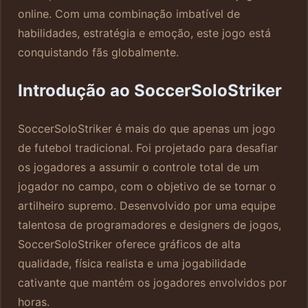
online. Com uma combinação imbatível de
habilidades, estratégia e emoção, este jogo está
conquistando fãs globalmente.
Introdução ao SoccerSoloStriker
SoccerSoloStriker é mais do que apenas um jogo
de futebol tradicional. Foi projetado para desafiar
os jogadores a assumir o controle total de um
jogador no campo, com o objetivo de se tornar o
artilheiro supremo. Desenvolvido por uma equipe
talentosa de programadores e designers de jogos,
SoccerSoloStriker oferece gráficos de alta
qualidade, física realista e uma jogabilidade
cativante que mantém os jogadores envolvidos por
horas.