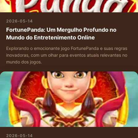
2026-05-14
FortunePanda: Um Mergulho Profundo no
Mundo do Entretenimento Online
Explorando o emocionante jogo FortunePanda e suas regras
inovadoras, com um olhar para eventos atuais relevantes no
mundo dos jogos.
2026-05-14