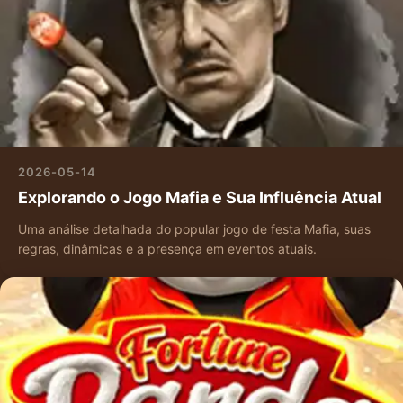
2026-05-14
Explorando o Jogo Mafia e Sua Influência Atual
Uma análise detalhada do popular jogo de festa Mafia, suas
regras, dinâmicas e a presença em eventos atuais.