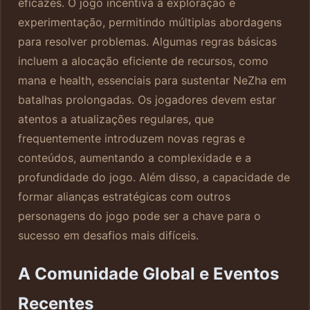
eficazes. O jogo incentiva a exploração e
experimentação, permitindo múltiplas abordagens
para resolver problemas. Algumas regras básicas
incluem a alocação eficiente de recursos, como
mana e health, essenciais para sustentar NeZha em
batalhas prolongadas. Os jogadores devem estar
atentos a atualizações regulares, que
frequentemente introduzem novas regras e
conteúdos, aumentando a complexidade e a
profundidade do jogo. Além disso, a capacidade de
formar alianças estratégicas com outros
personagens do jogo pode ser a chave para o
sucesso em desafios mais difíceis.
A Comunidade Global e Eventos
Recentes