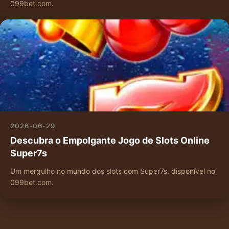
099bet.com.
2026-06-29
Descubra o Empolgante Jogo de Slots Online
Super7s
Um mergulho no mundo dos slots com Super7s, disponível no
099bet.com.