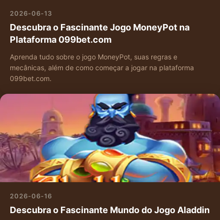
2026-06-13
Descubra o Fascinante Jogo MoneyPot na
Plataforma 099bet.com
Aprenda tudo sobre o jogo MoneyPot, suas regras e
mecânicas, além de como começar a jogar na plataforma
099bet.com.
2026-06-16
Descubra o Fascinante Mundo do Jogo Aladdin