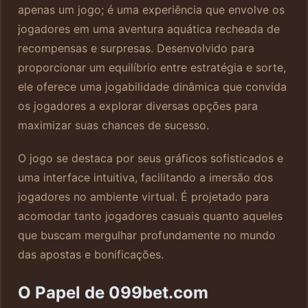
apenas um jogo; é uma experiência que envolve os
jogadores em uma aventura aquática recheada de
recompensas e surpresas. Desenvolvido para
proporcionar um equilíbrio entre estratégia e sorte,
ele oferece uma jogabilidade dinâmica que convida
os jogadores a explorar diversas opções para
maximizar suas chances de sucesso.
O jogo se destaca por seus gráficos sofisticados e
uma interface intuitiva, facilitando a imersão dos
jogadores no ambiente virtual. É projetado para
acomodar tanto jogadores casuais quanto aqueles
que buscam mergulhar profundamente no mundo
das apostas e bonificações.
O Papel de 099bet.com