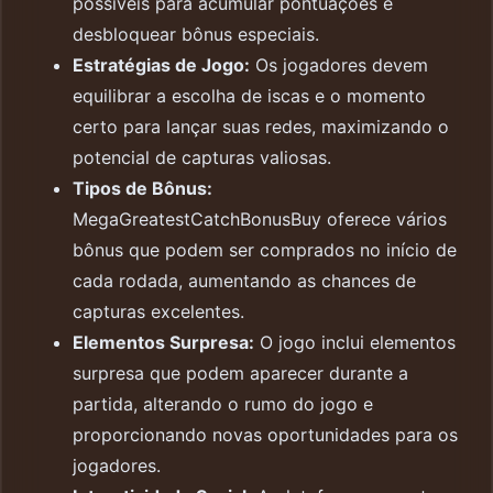
possíveis para acumular pontuações e
desbloquear bônus especiais.
Estratégias de Jogo:
Os jogadores devem
equilibrar a escolha de iscas e o momento
certo para lançar suas redes, maximizando o
potencial de capturas valiosas.
Tipos de Bônus:
MegaGreatestCatchBonusBuy oferece vários
bônus que podem ser comprados no início de
cada rodada, aumentando as chances de
capturas excelentes.
Elementos Surpresa:
O jogo inclui elementos
surpresa que podem aparecer durante a
partida, alterando o rumo do jogo e
proporcionando novas oportunidades para os
jogadores.