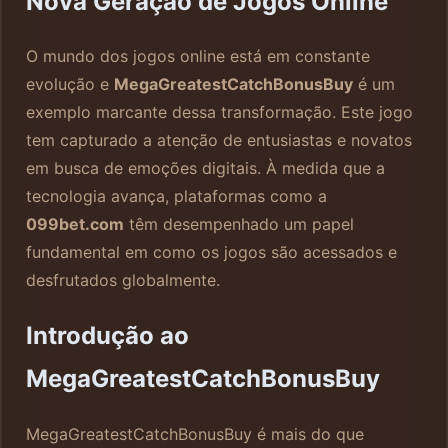
Nova Geração de Jogos Online
O mundo dos jogos online está em constante
evolução e
MegaGreatestCatchBonusBuy
é um
exemplo marcante dessa transformação. Este jogo
tem capturado a atenção de entusiastas e novatos
em busca de emoções digitais. À medida que a
tecnologia avança, plataformas como a
099bet.com
têm desempenhado um papel
fundamental em como os jogos são acessados e
desfrutados globalmente.
Introdução ao
MegaGreatestCatchBonusBuy
MegaGreatestCatchBonusBuy é mais do que