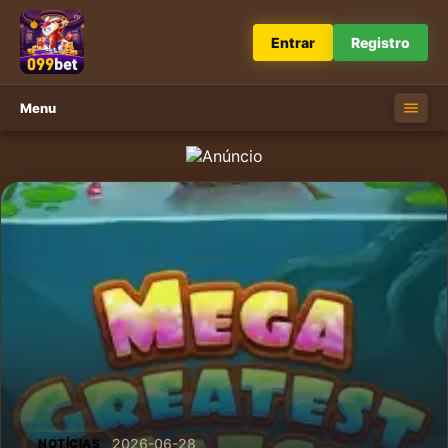
Entrar
Registro
Menu
2026-06-28
NOTÍCIAS