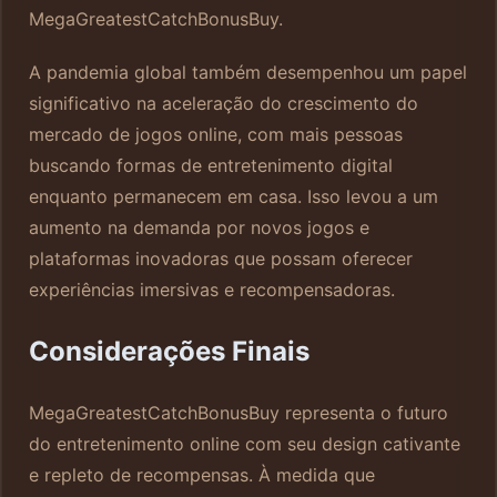
MegaGreatestCatchBonusBuy.
A pandemia global também desempenhou um papel
significativo na aceleração do crescimento do
mercado de jogos online, com mais pessoas
buscando formas de entretenimento digital
enquanto permanecem em casa. Isso levou a um
aumento na demanda por novos jogos e
plataformas inovadoras que possam oferecer
experiências imersivas e recompensadoras.
Considerações Finais
MegaGreatestCatchBonusBuy representa o futuro
do entretenimento online com seu design cativante
e repleto de recompensas. À medida que