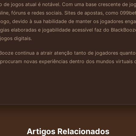
 de jogos atual é notável. Com uma base crescente de jo
ine, fóruns e redes sociais. Sites de apostas, como 099
 jogo, devido à sua habilidade de manter os jogadores en
égias elaboradas e jogabilidade acessível faz do BlackBoo
ogos digitais.
ooze continua a atrair atenção tanto de jogadores quanto
 procuram novas experiências dentro dos mundos virtuais d
Artigos Relacionados