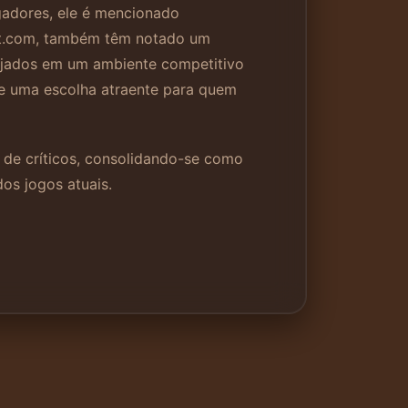
gadores, ele é mencionado
bet.com, também têm notado um
gajados em um ambiente competitivo
ze uma escolha atraente para quem
 de críticos, consolidando-se como
os jogos atuais.