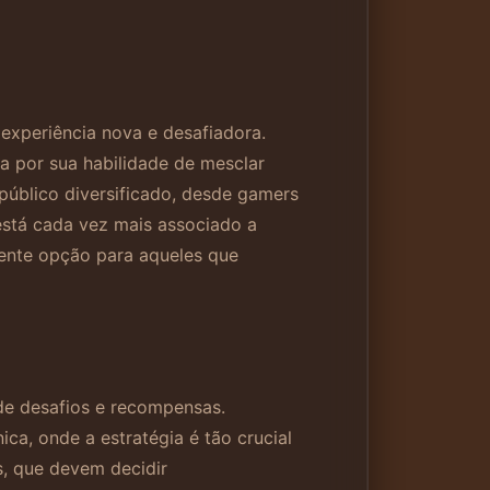
experiência nova e desafiadora.
ca por sua habilidade de mesclar
 público diversificado, desde gamers
está cada vez mais associado a
ente opção para aqueles que
de desafios e recompensas.
a, onde a estratégia é tão crucial
s, que devem decidir