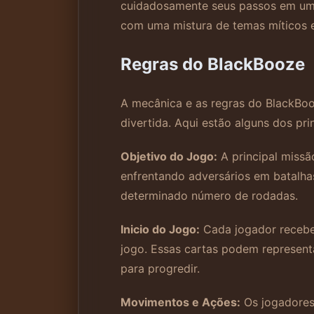
cuidadosamente seus passos em um tab
com uma mistura de temas míticos 
Regras do BlackBooze
A mecânica e as regras do BlackBoo
divertida. Aqui estão alguns dos pr
Objetivo do Jogo:
A principal missã
enfrentando adversários em batalha
determinado número de rodadas.
Inicio do Jogo:
Cada jogador recebe 
jogo. Essas cartas podem representa
para progredir.
Movimentos e Ações:
Os jogadores 