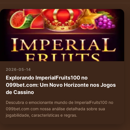
2026-05-14
Explorando ImperialFruits100 no
099bet.com: Um Novo Horizonte nos Jogos
de Cassino
Descubra o emocionante mundo de ImperialFruits100 no
099bet.com com nossa análise detalhada sobre sua
jogabilidade, características e regras.