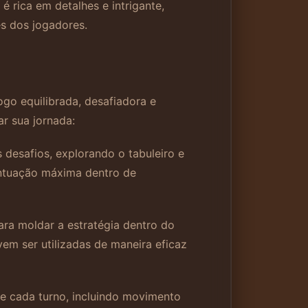
é rica em detalhes e intrigante,
s dos jogadores.
go equilibrada, desafiadora e
ar sua jornada:
desafios, explorando o tabuleiro e
ontuação máxima dentro de
ra moldar a estratégia dentro do
em ser utilizadas de maneira eficaz
e cada turno, incluindo movimento