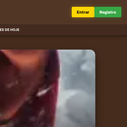
Entrar
Registro
S DE HOJE