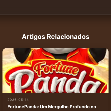
Artigos Relacionados
2026-05-14
FortunePanda: Um Mergulho Profundo no