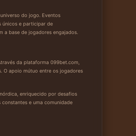
universo do jogo. Eventos
 únicos e participar de
m a base de jogadores engajados.
Através da plataforma 099bet.com,
s. O apoio mútuo entre os jogadores
órdica, enriquecido por desafios
es constantes e uma comunidade