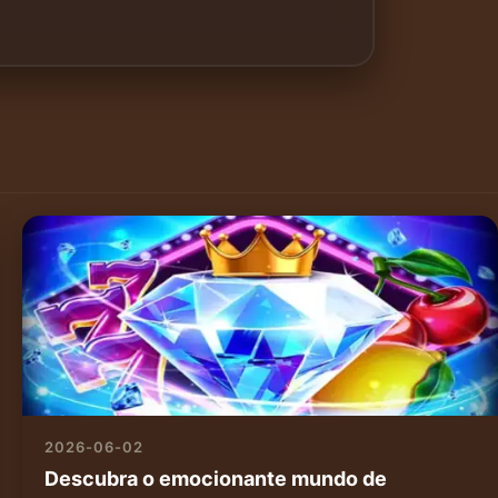
2026-06-02
Descubra o emocionante mundo de