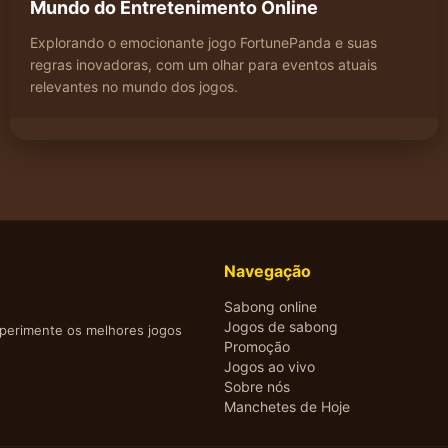
Mundo do Entretenimento Online
Explorando o emocionante jogo FortunePanda e suas
regras inovadoras, com um olhar para eventos atuais
relevantes no mundo dos jogos.
Navegação
Sabong online
Jogos de sabong
xperimente os melhores jogos
Promoção
Jogos ao vivo
Sobre nós
Manchetes de Hoje