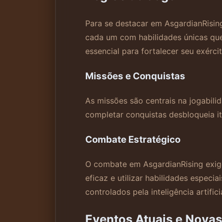
Para se destacar em AsgardianRisin
cada um com habilidades únicas que
essencial para fortalecer seu exércit
Missões e Conquistas
As missões são centrais na jogabili
completar conquistas desbloqueia it
Combate Estratégico
O combate em AsgardianRising exige
eficaz e utilizar habilidades espec
controlados pela inteligência artif
Eventos Atuais e Novas