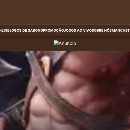
NLINE
JOGOS DE SABONG
PROMOÇÃO
JOGOS AO VIVO
SOBRE NÓS
MANCHETE